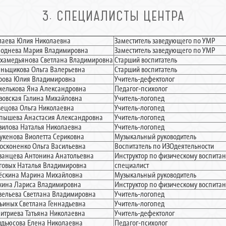
3. СПЕЦИАЛИСТЫ ЦЕНТРА
лаева Юлия Николаевна
Заместитель заведующего по УМР
лоднева Мария Владимировна
Заместитель заведующего по УМР
хамедьянова Светлана Владимировна
Старший воспитатель
ньщикова Ольга Валерьевна
Старший воспитатель
рова Юлия Владимировна
Учитель-дефектолог
елькова Яна Александровна
Педагог-психолог
зовская Галина Михайловна
Учитель-логопед
ецова Ольга Николаевна
Учитель-логопед
пышева Анастасия Александровна
Учитель-логопед
зилова Наталья Николаевна
Учитель-логопед
укенова Виолетта Сериковна
Музыкальный руководитель
осконенко Ольга Васильевна
Воспитатель по ИЗОдеятельности
занцева Антонина Анатольевна
Инструктор по физическому воспита
говых Наталья Владимировна
специалист
ёскина Марина Михайловна
Музыкальный руководитель
жина Лариса Владимировна
Инструктор по физическому воспита
вельева Светлана Владимировна
Учитель-логопед
ьиных Светлана Геннадьевна
Учитель-логопед
итриева Татьяна Николаевна
Учитель-дефектолог
дьюсова Елена Николаевна
Педагог-психолог