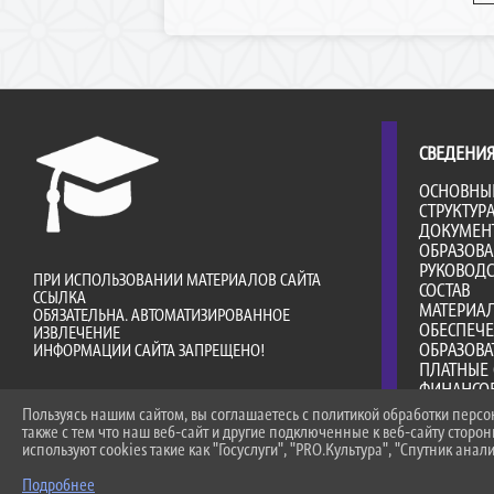
СВЕДЕНИЯ
ОСНОВНЫ
СТРУКТУР
ДОКУМЕН
ОБРАЗОВ
РУКОВОДС
ПРИ ИСПОЛЬЗОВАНИИ МАТЕРИАЛОВ САЙТА
СОСТАВ
ССЫЛКА
МАТЕРИА
ОБЯЗАТЕЛЬНА. АВТОМАТИЗИРОВАННОЕ
ОБЕСПЕЧ
ИЗВЛЕЧЕНИЕ
ОБРАЗОВА
ИНФОРМАЦИИ САЙТА ЗАПРЕЩЕНО!
ПЛАТНЫЕ 
ФИНАНСО
ДЕЯТЕЛЬ
Пользуясь нашим сайтом, вы соглашаетесь с политикой обработки перс
ВАКАНТНЫ
также с тем что наш веб-сайт и другие подключенные к веб-сайту сторо
(ПЕРЕВОД
используют cookies такие как "Госуслуги", "PRO.Культура", "Спутник анали
ДОСТУПНА
Подробнее
МЕЖДУНА