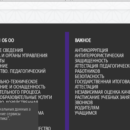
 ОБ ОО
ВАЖНОЕ
Е СВЕДЕНИЯ
АНТИКОРРУПЦИЯ
А И ОРГАНЫ УПРАВЛЕНИЯ
АНТИТЕРРОРИСТИЧЕСКАЯ
ТЫ
ЗАЩИЩЕННОСТЬ
АНИЕ
АТТЕСТАЦИЯ ПЕДАГОГИЧЕСК
ТВО. ПЕДАГОГИЧЕСКИЙ
РАБОТНИКОВ
БЕЗОПАСНОСТЬ
ЛЬНО-ТЕХНИЧЕСКОЕ
ГОСУДАРСТВЕННАЯ ИТОГОВА
ЕНИЕ И ОСНАЩЕННОСТЬ
АТТЕСТАЦИЯ
ТЕЛЬНОГО ПРОЦЕССА
НЕЗАВИСИМАЯ ОЦЕНКА КАЧ
ОБРАЗОВАТЕЛЬНЫЕ УСЛУГИ
РАСПИСАНИЕ УЧЕБНЫХ ЗАНЯ
ВО-ХОЗЯЙСТВЕННАЯ
ЗВОНКОВ
НОСТЬ
РОДИТЕЛЯМ
ональных данных а
Е МЕСТА ДЛЯ ПРИЕМА
УЧАЩИМСЯ
нние сервисы
А)
тика".
Я СРЕДА
РОДНОЕ СОТРУДНИЧЕСТВО