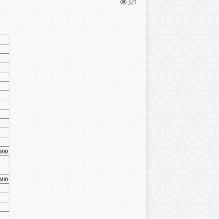
321
нию
нию