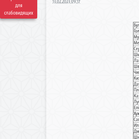
13.02.2023 09:17
для
слабовидящих
Бу
Го
Му
Ме
Се
Шм
Ла
Шв
Чи
Ки
Да
Пл
Ка
Лу
Ел
Ху
Са
Ил
Дм
Ши