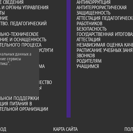
Е СВЕДЕНИЯ
АНТИКОРРУПЦИЯ
А И ОРГАНЫ УПРАВЛЕНИЯ
АНТИТЕРРОРИСТИЧЕСКАЯ
ТЫ
ЗАЩИЩЕННОСТЬ
АНИЕ
АТТЕСТАЦИЯ ПЕДАГОГИЧЕСК
ТВО. ПЕДАГОГИЧЕСКИЙ
РАБОТНИКОВ
БЕЗОПАСНОСТЬ
ЛЬНО-ТЕХНИЧЕСКОЕ
ГОСУДАРСТВЕННАЯ ИТОГОВА
ЕНИЕ И ОСНАЩЕННОСТЬ
АТТЕСТАЦИЯ
ТЕЛЬНОГО ПРОЦЕССА
НЕЗАВИСИМАЯ ОЦЕНКА КАЧ
ОБРАЗОВАТЕЛЬНЫЕ УСЛУГИ
РАСПИСАНИЕ УЧЕБНЫХ ЗАНЯ
ональных данных а
ВО-ХОЗЯЙСТВЕННАЯ
ЗВОНКОВ
нние сервисы
НОСТЬ
РОДИТЕЛЯМ
тика".
Е МЕСТА ДЛЯ ПРИЕМА
УЧАЩИМСЯ
А)
Я СРЕДА
РОДНОЕ СОТРУДНИЧЕСТВО
ТЕЛЬНЫЕ СТАНДАРТЫ
ИИ И ИНЫЕ ВИДЫ
ЛЬНОЙ ПОДДЕРЖКИ
ЦИЯ ПИТАНИЯ В
АТЕЛЬНОЙ ОРГАНИЗАЦИИ
ХОД
КАРТА САЙТА
ПОЛ