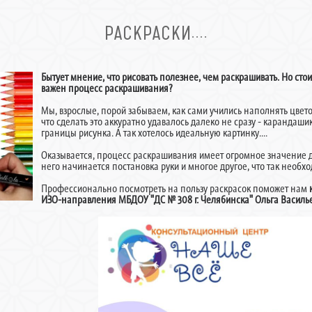
РАСКРАСКИ....
Бытует мнение, что рисовать полезнее, чем раскрашивать. Но стои
важен процесс раскрашивания?
Мы, взрослые, порой забываем, как сами учились наполнять цвето
что сделать это аккуратно удавалось далеко не сразу - карандаши
границы рисунка. А так хотелось идеальную картинку....
Оказывается, процесс раскрашивания имеет огромное значение д
него начинается постановка руки и многое другое, что так необ
Профессионально посмотреть на пользу раскрасок поможет нам
ИЗО-направления МБДОУ "ДС № 308 г. Челябинска" Ольга Василь