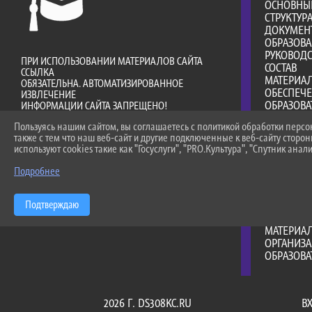
ОСНОВНЫ
СТРУКТУР
ДОКУМЕН
ОБРАЗОВ
РУКОВОДС
ПРИ ИСПОЛЬЗОВАНИИ МАТЕРИАЛОВ САЙТА
СОСТАВ
ССЫЛКА
МАТЕРИА
ОБЯЗАТЕЛЬНА. АВТОМАТИЗИРОВАННОЕ
ОБЕСПЕЧ
ИЗВЛЕЧЕНИЕ
ОБРАЗОВА
ИНФОРМАЦИИ САЙТА ЗАПРЕЩЕНО!
ПЛАТНЫЕ 
Пользуясь нашим сайтом, вы соглашаетесь с политикой обработки перс
ФИНАНСО
также с тем что наш веб-сайт и другие подключенные к веб-сайту сторо
ДЕЯТЕЛЬ
используют cookies такие как "Госуслуги", "PRO.Культура", "Спутник анали
ВАКАНТНЫ
(ПЕРЕВОД
Подробнее
ДОСТУПНА
МЕЖДУНА
Подтверждаю
ОБРАЗОВА
СТИПЕНД
МАТЕРИА
ОРГАНИЗА
ОБРАЗОВ
2026 Г. DS308KC.RU
В