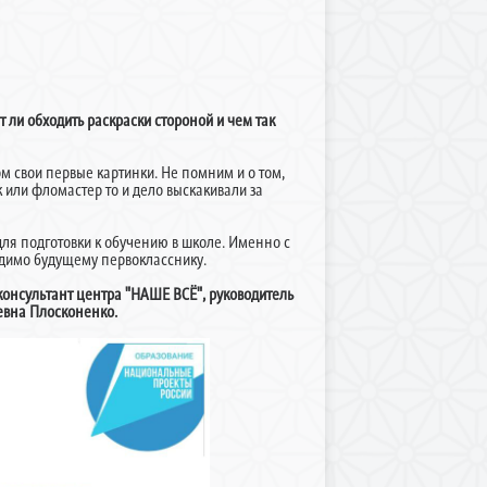
т ли обходить раскраски стороной и чем так
м свои первые картинки. Не помним и о том,
к или фломастер то и дело выскакивали за
ля подготовки к обучению в школе. Именно с
ходимо будущему первокласснику.
консультант центра "НАШЕ ВСЁ", руководитель
евна Плосконенко.