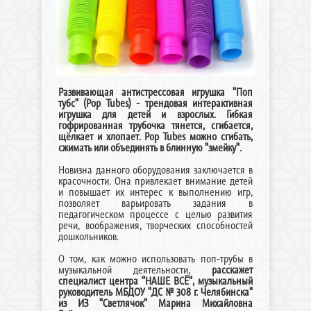
Развивающая антистрессовая игрушка "Поп
тубс" (Pop Tubes) - трендовая интерактивная
игрушка для детей и взрослых. Гибкая
гофрированная трубочка тянется, сгибается,
щёлкает и хлопает. Pop Tubes можно сгибать,
сжимать или объединять в блинную "змейку".
Новизна данного оборудования заключается в
красочности. Она привлекает внимание детей
и повышает их интерес к выполнению игр,
позволяет варьировать задания в
педагогическом процессе с целью развития
речи, воображения, творческих способностей
дошкольников.
О том, как можно использовать поп-трубы в
музыкальной деятельности,
расскажет
специалист центра "НАШЕ ВСЁ", музыкальный
руководитель МБДОУ "ДС № 308 г. Челябинска"
из ИЗ "Светлячок" Марина Михайловна