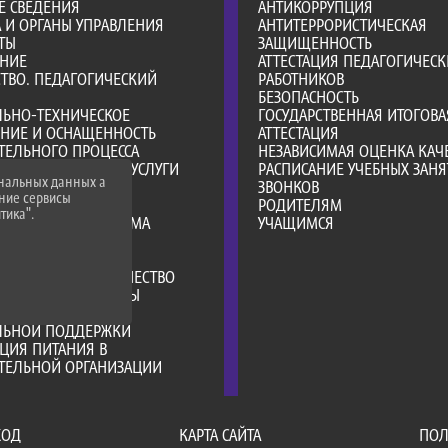
Е СВЕДЕНИЯ
АНТИКОРРУПЦИЯ
А И ОРГАНЫ УПРАВЛЕНИЯ
АНТИТЕРРОРИСТИЧЕСКАЯ
ТЫ
ЗАЩИЩЕННОСТЬ
АНИЕ
АТТЕСТАЦИЯ ПЕДАГОГИЧЕСК
ТВО. ПЕДАГОГИЧЕСКИЙ
РАБОТНИКОВ
БЕЗОПАСНОСТЬ
ЛЬНО-ТЕХНИЧЕСКОЕ
ГОСУДАРСТВЕННАЯ ИТОГОВА
ЕНИЕ И ОСНАЩЕННОСТЬ
АТТЕСТАЦИЯ
ТЕЛЬНОГО ПРОЦЕССА
НЕЗАВИСИМАЯ ОЦЕНКА КАЧ
ОБРАЗОВАТЕЛЬНЫЕ УСЛУГИ
РАСПИСАНИЕ УЧЕБНЫХ ЗАНЯ
ональных данных а
ВО-ХОЗЯЙСТВЕННАЯ
ЗВОНКОВ
нние сервисы
НОСТЬ
РОДИТЕЛЯМ
тика".
Е МЕСТА ДЛЯ ПРИЕМА
УЧАЩИМСЯ
А)
Я СРЕДА
РОДНОЕ СОТРУДНИЧЕСТВО
ТЕЛЬНЫЕ СТАНДАРТЫ
ИИ И ИНЫЕ ВИДЫ
ЛЬНОЙ ПОДДЕРЖКИ
ЦИЯ ПИТАНИЯ В
АТЕЛЬНОЙ ОРГАНИЗАЦИИ
ХОД
КАРТА САЙТА
ПОЛ