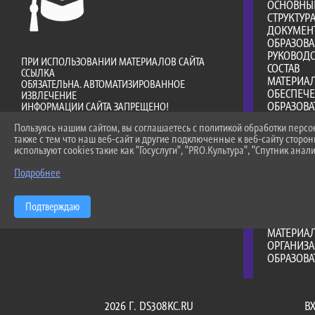
ОСНОВНЫ
СТРУКТУР
ДОКУМЕН
ОБРАЗОВ
РУКОВОДС
ПРИ ИСПОЛЬЗОВАНИИ МАТЕРИАЛОВ САЙТА
СОСТАВ
ССЫЛКА
МАТЕРИА
ОБЯЗАТЕЛЬНА. АВТОМАТИЗИРОВАННОЕ
ОБЕСПЕЧ
ИЗВЛЕЧЕНИЕ
ОБРАЗОВА
ИНФОРМАЦИИ САЙТА ЗАПРЕЩЕНО!
ПЛАТНЫЕ 
Пользуясь нашим сайтом, вы соглашаетесь с политикой обработки перс
ФИНАНСО
также с тем что наш веб-сайт и другие подключенные к веб-сайту сторо
ДЕЯТЕЛЬ
используют cookies такие как "Госуслуги", "PRO.Культура", "Спутник анали
ВАКАНТНЫ
(ПЕРЕВОД
Подробнее
ДОСТУПНА
МЕЖДУНА
Подтверждаю
ОБРАЗОВА
СТИПЕНД
МАТЕРИА
ОРГАНИЗА
ОБРАЗОВ
2026 Г. DS308KC.RU
В