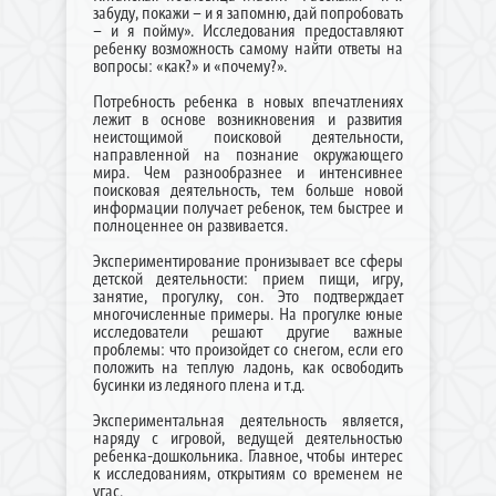
забуду, покажи – и я запомню, дай попробовать
– и я пойму». Исследования предоставляют
ребенку возможность самому найти ответы на
вопросы: «как?» и «почему?».
Потребность ребенка в новых впечатлениях
лежит в основе возникновения и развития
неистощимой поисковой деятельности,
направленной на познание окружающего
мира. Чем разнообразнее и интенсивнее
поисковая деятельность, тем больше новой
информации получает ребенок, тем быстрее и
полноценнее он развивается.
Экспериментирование пронизывает все сферы
детской деятельности: прием пищи, игру,
занятие, прогулку, сон. Это подтверждает
многочисленные примеры. На прогулке юные
исследователи решают другие важные
проблемы: что произойдет со снегом, если его
положить на теплую ладонь, как освободить
бусинки из ледяного плена и т.д.
Экспериментальная деятельность является,
наряду с игровой, ведущей деятельностью
ребенка-дошкольника. Главное, чтобы интерес
к исследованиям, открытиям со временем не
угас.