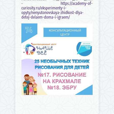
https://academy-of-
-
curiosity.ru/eksperimenty-i-
opyty/nenyutonovskaya-zhidkost-dlya-
detej-delaem-doma-i-igraem/