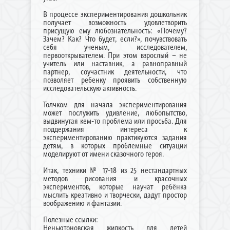
В процессе экспериментирования дошкольник
получает возможность удовлетворить
присущую ему любознательность: «Почему?
Зачем? Как? Что будет, если?», почувствовать
себя ученым, исследователем,
первооткрывателем. При этом взрослый – не
учитель или наставник, а равноправный
партнер, соучастник деятельности, что
позволяет ребенку проявить собственную
исследовательскую активность.
Толчком для начала экспериментирования
может послужить удивление, любопытство,
выдвинутая кем-то проблема или просьба. Для
поддержания интереса к
экспериментированию практикуются задания
детям, в которых проблемные ситуации
моделируют от имени сказочного героя.
Итак, техники № 17-18 из 25 нестандартных
методов рисования и красочных
экспериментов, которые научат ребёнка
мыслить креативно и творчески, дадут простор
воображению и фантазии.
Полезные ссылки:
Неньютоновская жидкость для детей